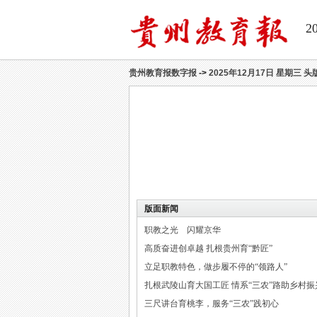
2
贵州教育报数字报
->
2025年12月17日 星期三 头
版面新闻
职教之光 闪耀京华
高质奋进创卓越 扎根贵州育“黔匠”
立足职教特色，做步履不停的“领路人”
扎根武陵山育大国工匠 情系“三农”路助乡村振
三尺讲台育桃李，服务“三农”践初心